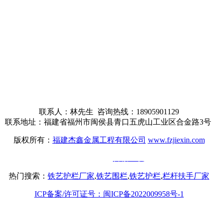
联系人：林先生 咨询热线：18905901129
联系地址：福建省福州市闽侯县青口五虎山工业区合金路3号
版权所有：
福建杰鑫金属工程有限公司
www.fzjiexin.com
技术支持：
百诚互联
热门搜索：
铁艺护栏厂家
,
铁艺围栏
,
铁艺护栏
,
栏杆扶手厂家
ICP备案/许可证号：闽ICP备2022009958号-1