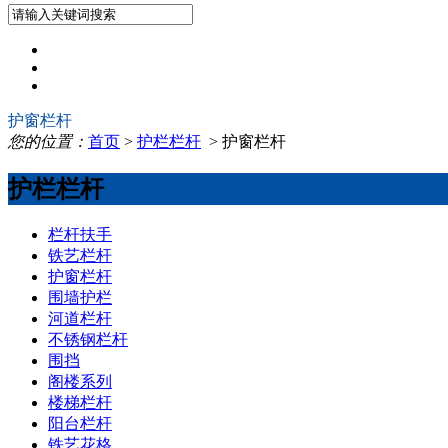
护窗栏杆
您的位置：
首页
>
护栏栏杆
> 护窗栏杆
护栏栏杆
栏杆扶手
铁艺栏杆
护窗栏杆
围墙护栏
河道栏杆
不锈钢栏杆
围挡
阁楼系列
楼梯栏杆
阳台栏杆
铁艺花格